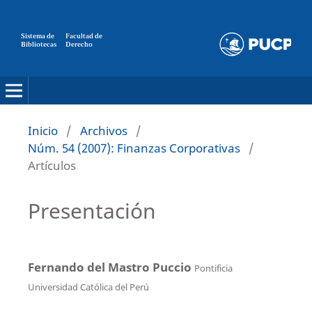
Sistema de
Facultad de
Bibliotecas
Derecho
Inicio
/
Archivos
/
Núm. 54 (2007): Finanzas Corporativas
/
Artículos
Presentación
Fernando del Mastro Puccio
Pontificia
Universidad Católica del Perú