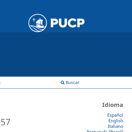
Entrar
s
Buscar
Idioma
Español
757
English
Italiano
Português (Brasil)