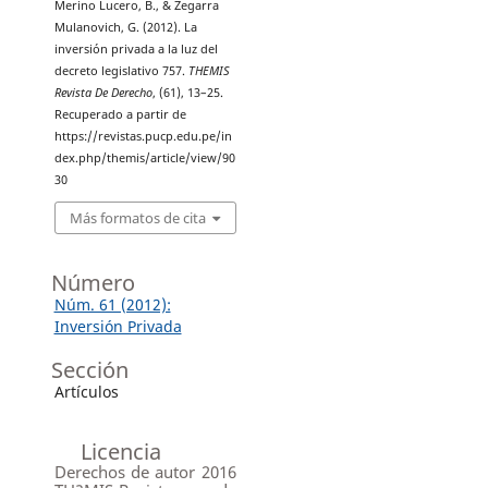
Merino Lucero, B., & Zegarra
Mulanovich, G. (2012). La
inversión privada a la luz del
decreto legislativo 757.
THEMIS
Revista De Derecho
, (61), 13–25.
Recuperado a partir de
https://revistas.pucp.edu.pe/in
dex.php/themis/article/view/90
30
Más formatos de cita
Número
Núm. 61 (2012):
Inversión Privada
Sección
Artículos
Licencia
Derechos de autor 2016