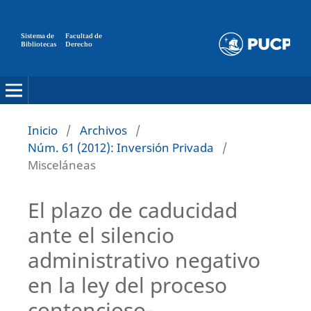
Sistema de
Facultad de
Bibliotecas
Derecho
Inicio
/
Archivos
/
Núm. 61 (2012): Inversión Privada
/
Misceláneas
El plazo de caducidad
ante el silencio
administrativo negativo
en la ley del proceso
contencioso-