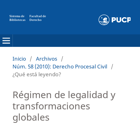
Sistema de
Facultad de
Bibliotecas
Derecho
Inicio
/
Archivos
/
Núm. 58 (2010): Derecho Procesal Civil
/
¿Qué está leyendo?
Régimen de legalidad y
transformaciones
globales