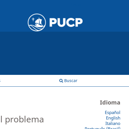
Entrar
s
Buscar
Idioma
Español
al problema
English
Italiano
Português (Brasil)