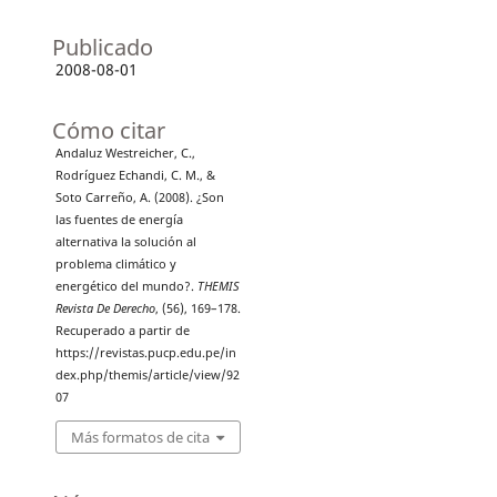
Publicado
2008-08-01
Cómo citar
Andaluz Westreicher, C.,
Rodríguez Echandi, C. M., &
Soto Carreño, A. (2008). ¿Son
las fuentes de energía
alternativa la solución al
problema climático y
energético del mundo?.
THEMIS
Revista De Derecho
, (56), 169–178.
Recuperado a partir de
https://revistas.pucp.edu.pe/in
dex.php/themis/article/view/92
07
Más formatos de cita