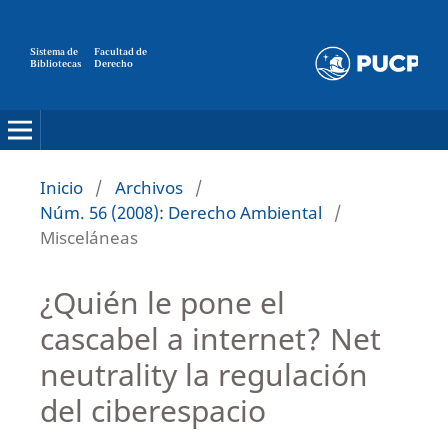
Sistema de
Facultad de
Bibliotecas
Derecho
Inicio
/
Archivos
/
Núm. 56 (2008): Derecho Ambiental
/
Misceláneas
¿Quién le pone el
cascabel a internet? Net
neutrality la regulación
del ciberespacio