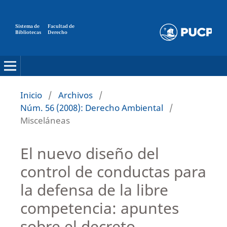
Sistema de
Facultad de
Bibliotecas
Derecho
Inicio
/
Archivos
/
Núm. 56 (2008): Derecho Ambiental
/
Misceláneas
El nuevo diseño del
control de conductas para
la defensa de la libre
competencia: apuntes
sobre el decreto