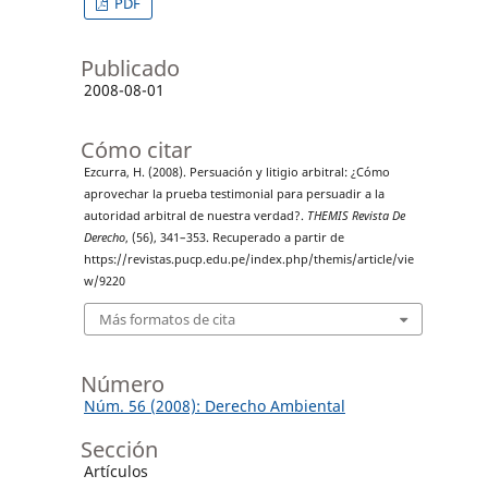
PDF
Publicado
2008-08-01
Cómo citar
Ezcurra, H. (2008). Persuación y litigio arbitral: ¿Cómo
aprovechar la prueba testimonial para persuadir a la
autoridad arbitral de nuestra verdad?.
THEMIS Revista De
Derecho
, (56), 341–353. Recuperado a partir de
https://revistas.pucp.edu.pe/index.php/themis/article/vie
w/9220
Más formatos de cita
Número
Núm. 56 (2008): Derecho Ambiental
Sección
Artículos