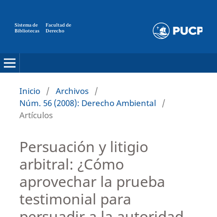
Sistema de
Facultad de
Bibliotecas
Derecho
Inicio
/
Archivos
/
Núm. 56 (2008): Derecho Ambiental
/
Artículos
Persuación y litigio
arbitral: ¿Cómo
aprovechar la prueba
testimonial para
persuadir a la autoridad