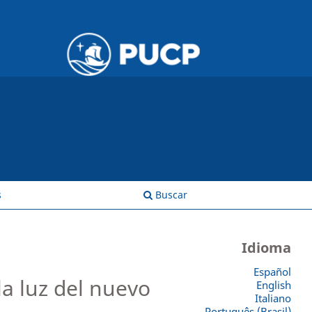
Entrar
s
Buscar
Idioma
Español
la luz del nuevo
English
Italiano
Português (Brasil)