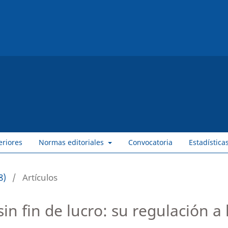
eriores
Normas editoriales
Convocatoria
Estadística
8)
/
Artículos
sin fin de lucro: su regulación a 