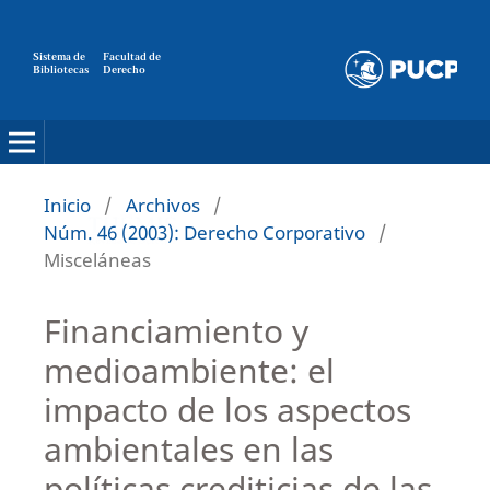
Sistema de
Facultad de
Bibliotecas
Derecho
Inicio
/
Archivos
/
Núm. 46 (2003): Derecho Corporativo
/
Misceláneas
Financiamiento y
medioambiente: el
impacto de los aspectos
ambientales en las
políticas crediticias de las