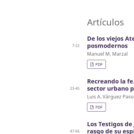
Artículos
De los viejos A
posmodernos
7-22
Manuel M. Marzal
PDF
Recreando la fe
sector urbano 
23-45
Luis A. Várguez Paso
PDF
Los Testigos de
rasgo de su esp
47-66