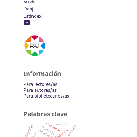
Scielo
Doaj
Latindex
Información
Para lectores/as
Para autores/as
Para bibliotecarios/as
Palabras clave
ciudadanía
rio keros
mapuche
territorio
educación
cosmología
migración
arica