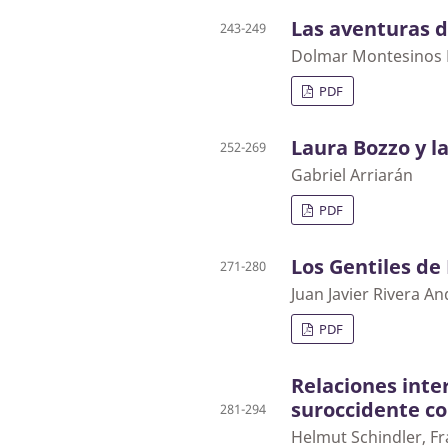
Las aventuras 
243-249
Dolmar Montesinos P
PDF
Laura Bozzo y l
252-269
Gabriel Arriarán
PDF
Los Gentiles de
271-280
Juan Javier Rivera An
PDF
Relaciones inte
suroccidente c
281-294
Helmut Schindler, Fr