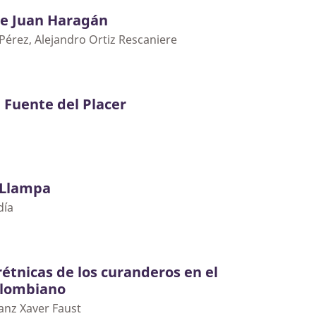
de Juan Haragán
érez, Alejandro Ortiz Rescaniere
a Fuente del Placer
 Llampa
día
rétnicas de los curanderos en el
olombiano
anz Xaver Faust