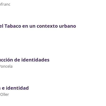
efranc
el Tabaco en un contexto urbano
cción de identidades
Poncela
s e identidad
Oller