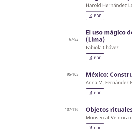
Harold Hernández L
PDF
El uso mágico d
(Lima)
67-93
Fabiola Chávez
PDF
México: Constru
95-105
Anna M. Fernández 
PDF
Objetos rituale
107-116
Monserrat Ventura i 
PDF