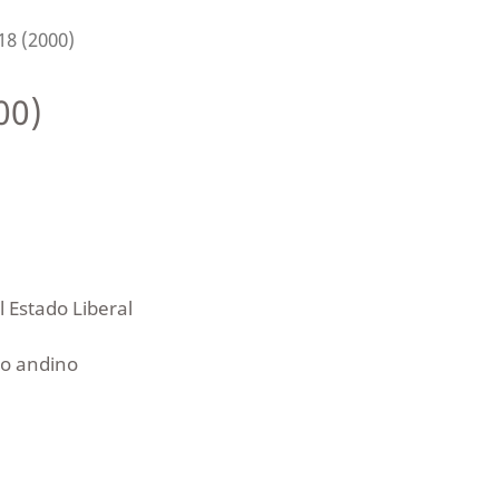
18 (2000)
00)
l Estado Liberal
to andino