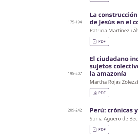
La construcción
de Jesús en el c
175-194
Patricia Martínez i Á
PDF
El ciudadano in
sujetos colectiv
la amazonía
195-207
Martha Rojas Zolezzi
PDF
Perú: crónicas y
209-242
Sonia Aguero de Bec
PDF