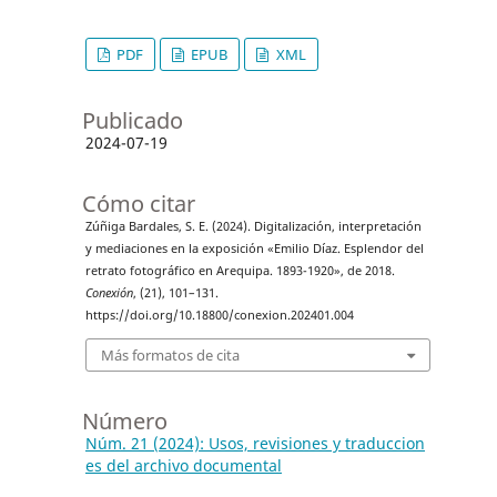
PDF
EPUB
XML
Publicado
2024-07-19
Cómo citar
Zúñiga Bardales, S. E. (2024). Digitalización, interpretación
y mediaciones en la exposición «Emilio Díaz. Esplendor del
retrato fotográfico en Arequipa. 1893-1920», de 2018.
Conexión
, (21), 101–131.
https://doi.org/10.18800/conexion.202401.004
Más formatos de cita
Número
Núm. 21 (2024): Usos, revisiones y traduccion
es del archivo documental