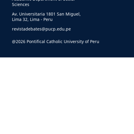
Sciences
Av. Universitaria 1801 San Miguel,
Lima 32, Lima - Peru
revistadebates@pucp.edu.pe
@2026 Pontifical Catholic University of Peru