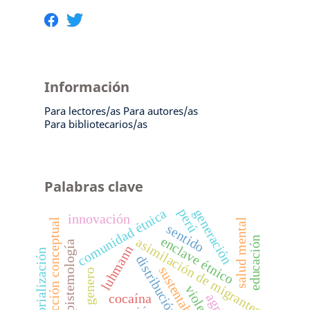
Información
Para lectores/as
Para autores/as
Para bibliotecarios/as
Palabras clave
perú
comunidad étnica
generación
innovación
salud mental
construcción conceptual
sentido
enclave étnico
educación
asimilación de migrantes
epistemología
luhmann
territorialización
distribución espacial
sustentabilidad
genero
violencia
cocaína