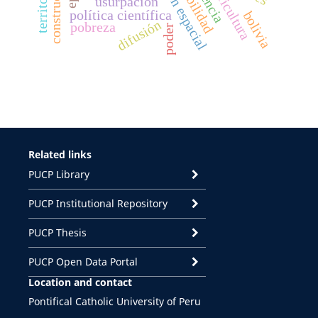
agricultura
usurpación
política científica
bolivia
difusión
pobreza
poder
Related links
PUCP Library
PUCP Institutional Repository
PUCP Thesis
PUCP Open Data Portal
Location and contact
Pontifical Catholic University of Peru