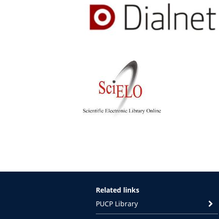
Related links
PUCP Library