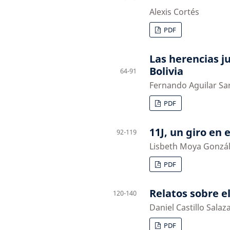
Alexis Cortés
PDF
Las herencias j
Bolivia
64-91
Fernando Aguilar Sa
PDF
11J, un giro en
92-119
Lisbeth Moya Gonzál
PDF
Relatos sobre el
120-140
Daniel Castillo Salaz
PDF