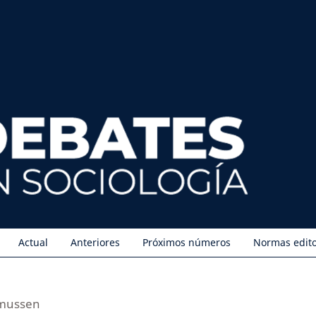
Actual
Anteriores
Próximos números
Normas edito
smussen