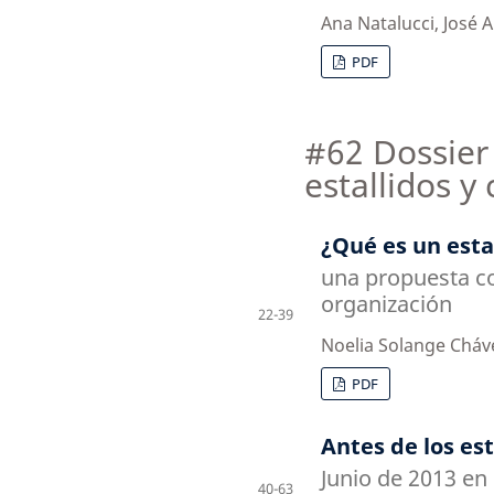
Ana Natalucci, José A
PDF
#62 Dossier 
estallidos y
¿Qué es un estal
una propuesta c
organización
22-39
Noelia Solange Cháv
PDF
Antes de los est
Junio de 2013 en 
40-63