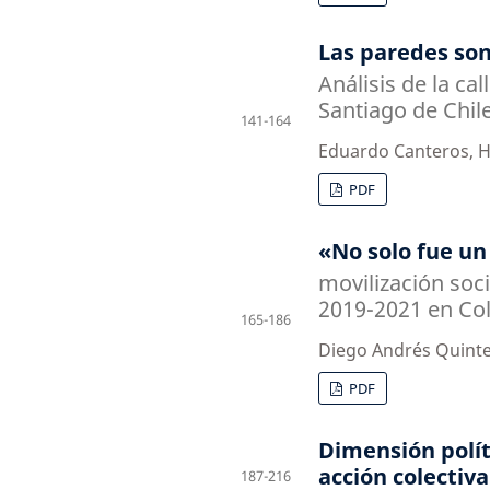
Las paredes son
Análisis de la cal
Santiago de Chil
141-164
Eduardo Canteros, 
PDF
«No solo fue un
movilización soc
2019-2021 en Co
165-186
Diego Andrés Quint
PDF
Dimensión políti
acción colectiv
187-216