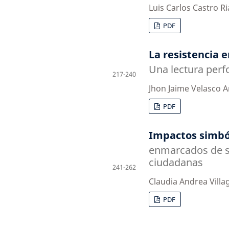
Luis Carlos Castro R
PDF
La resistencia 
Una lectura perfo
217-240
Jhon Jaime Velasco 
PDF
Impactos simbóli
enmarcados de s
ciudadanas
241-262
Claudia Andrea Vill
PDF