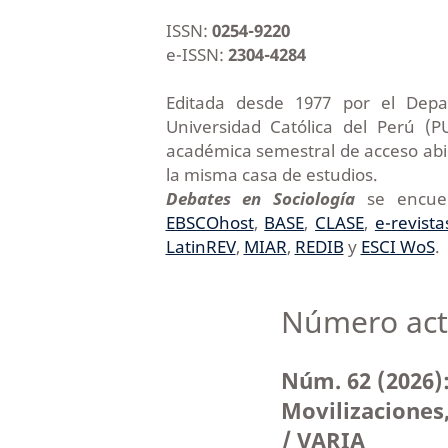
ISSN:
0254-9220
e-ISSN:
2304-4284
Editada desde 1977 por el Depar
Universidad Católica del Perú (
académica semestral de acceso abier
la misma casa de estudios.
Debates en Sociología
se encuent
EBSCOhost
,
BASE
,
CLASE
,
e-revista
LatinREV
,
MIAR
,
REDIB
y
ESCI WoS
.
Número act
Núm. 62 (2026)
Movilizaciones,
/ VARIA