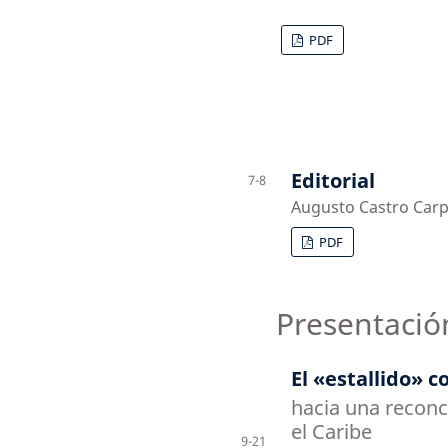
PDF
Editorial
7-8
Augusto Castro Carp
PDF
Presentació
El «estallido» 
hacia una reconc
el Caribe
9-21