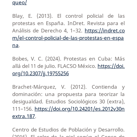
queo/
Blay, E. (2013). El control policial de las
protestas en España. InDret. Revista para el
Análisis de Derecho 4, 1–32.
https://indret.co
m/el-control-policial-de-las-protestas-en-espa
na
.
Bobes, V. C. (2024). Protestas en Cuba: Más
allá del 11 de julio. FLACSO México.
https://doi.
org/10.2307/jj.19755256
Brachet-Márquez, V. (2012). Contienda y
dominación: una propuesta para teorizar la
desigualdad. Estudios Sociológicos 30 (extra),
111–156.
https://doi.org/10.24201/es.2012v30n
extra.187
.
Centro de Estudios de Población y Desarrollo.
(2016). El color de la piel según el Censo de