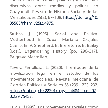
discursivos entre medios y política en
Guayaquil. Revista de Historia Social y de las
Mentalidades 25(2), 67–108.
https://doi.org/10.
35588/rhsm.v25i2.4975
.
Stubbs, J. (1995). Social and Political
Motherhood in Cuba: Mariana Grajales
Cuello. En V. Shepherd, B. Brereton & B. Bailey
(Eds.), Engendering History (pp. 296–317).
Palgrave Macmillan.
Tavera Fenollosa, L. (2020). El enfoque de la
movilización legal en el estudio de los
movimientos sociales. Revista Mexicana de
Ciencias Políticas y Sociales 65 (239), 223–232.
https://doi.org/10.22201/fcpys.2448492xe.202
0.239.75457
.
Tilly, C. (1995). Los movimientos sociales como