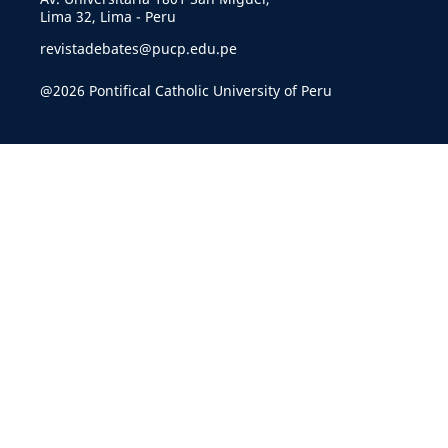
Lima 32, Lima - Peru
revistadebates@pucp.edu.pe
@2026 Pontifical Catholic University of Peru