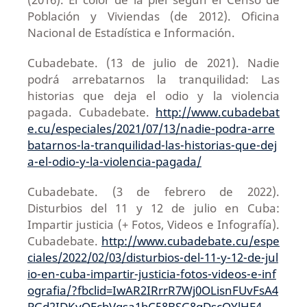
Población y Viviendas (de 2012). Oficina
Nacional de Estadística e Información.
Cubadebate. (13 de julio de 2021). Nadie
podrá arrebatarnos la tranquilidad: Las
historias que deja el odio y la violencia
pagada. Cubadebate.
http://www.cubadebat
e.cu/especiales/2021/07/13/nadie-podra-arre
batarnos-la-tranquilidad-las-historias-que-dej
a-el-odio-y-la-violencia-pagada/
Cubadebate. (3 de febrero de 2022).
Disturbios del 11 y 12 de julio en Cuba:
Impartir justicia (+ Fotos, Videos e Infografía).
Cubadebate.
http://www.cubadebate.cu/espe
ciales/2022/02/03/disturbios-del-11-y-12-de-jul
io-en-cuba-impartir-justicia-fotos-videos-e-inf
ografia/?fbclid=IwAR2IRrrR7Wj0OLisnFUvFsA4
PGd2IDKyQEcbVqsa1bC58BSG8gDscOYlHE4