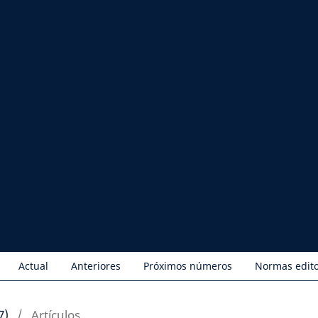
Actual
Anteriores
Próximos números
Normas edito
7)
/
Artículos