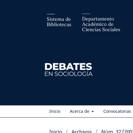
Inicio
Acerca de
Convocatorias
Inicio
/
Archivos
/
Núm. 32 (200