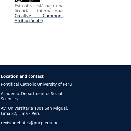
Esta obra está bajo una
licencia internacional
Creative Commons
Atribución 4.0
.
Location and contact
Pontifical Catholic University of Peru
Academic Department of Social
Sciences
Av. Universitaria 1801 San Miguel,
Lima 32, Lima - Peru
revistadebates@pucp.edu.pe