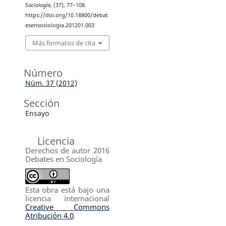
Sociología
, (37), 77–108.
https://doi.org/10.18800/debat
esensociologia.201201.003
Más formatos de cita
Número
Núm. 37 (2012)
Sección
Ensayo
Licencia
Derechos de autor 2016
Debates en Sociología
Esta obra está bajo una
licencia internacional
Creative Commons
Atribución 4.0
.