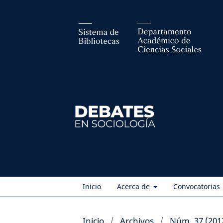
Inicio
Acerca de
Convocatorias
Inicio
/
Archivos
/
Núm. 37 (201