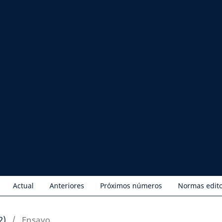
Actual
Anteriores
Próximos números
Normas edito
2)
/
Ensayo