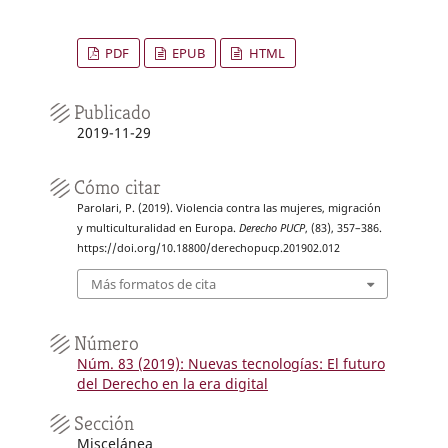
PDF
EPUB
HTML
Publicado
2019-11-29
Cómo citar
Parolari, P. (2019). Violencia contra las mujeres, migración
y multiculturalidad en Europa.
Derecho PUCP
, (83), 357–386.
https://doi.org/10.18800/derechopucp.201902.012
Más formatos de cita
Número
Núm. 83 (2019): Nuevas tecnologías: El futuro
del Derecho en la era digital
Sección
Miscelánea