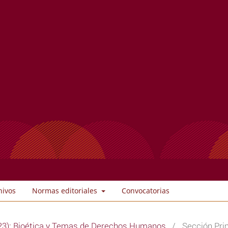
hivos
Normas editoriales
Convocatorias
23): Bioética y Temas de Derechos Humanos
/
Sección Prin