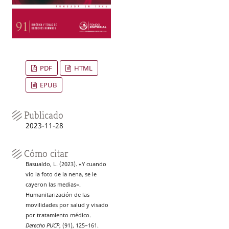
PDF
HTML
EPUB
Publicado
2023-11-28
Cómo citar
Basualdo, L. (2023). «Y cuando
vio la foto de la nena, se le
cayeron las medias».
Humanitarización de las
movilidades por salud y visado
por tratamiento médico.
Derecho PUCP
, (91), 125–161.