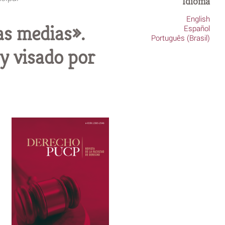
Idioma
English
las medias».
Español
Português (Brasil)
y visado por