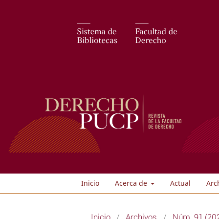
Inicio
Acerca de
Actual
Arc
Inicio
/
Archivos
/
Núm. 91 (20