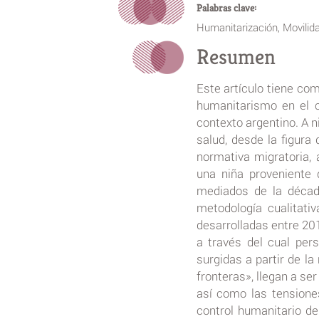
Palabras clave:
Humanitarización, Movilida
Resumen
Este artículo tiene com
humanitarismo en el c
contexto argentino. A n
salud, desde la figura
normativa migratoria, 
una niña proveniente 
mediados de la décad
metodología cualitati
desarrolladas entre 201
a través del cual per
surgidas a partir de l
fronteras», llegan a s
así como las tensiones
control humanitario de