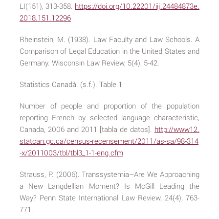
LI(151), 313-358.
https://doi.org/10.22201/iij.24484873e.
2018.151.12296
Rheinstein, M. (1938). Law Faculty and Law Schools. A
Comparison of Legal Education in the United States and
Germany. Wisconsin Law Review, 5(4), 5-42.
Statistics Canadá. (s.f.). Table 1
Number of people and proportion of the population
reporting French by selected language characteristic,
Canada, 2006 and 2011 [tabla de datos].
http://www12.
statcan.gc.ca/census-recensement/2011/as-sa/98-314
-x/2011003/tbl/tbl3_1-1-eng.cfm
Strauss, P. (2006). Transsystemia–Are We Approaching
a New Langdellian Moment?–Is McGill Leading the
Way? Penn State International Law Review, 24(4), 763-
771.