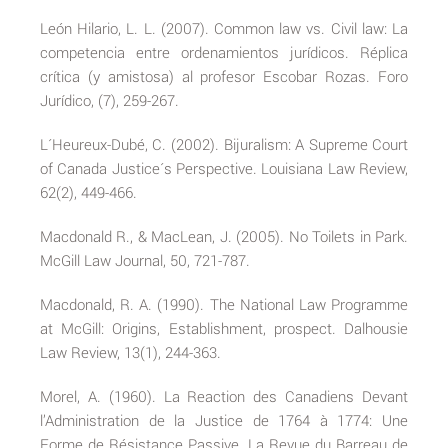
León Hilario, L. L. (2007). Common law vs. Civil law: La
competencia entre ordenamientos jurídicos. Réplica
crítica (y amistosa) al profesor Escobar Rozas. Foro
Jurídico, (7), 259-267.
L´Heureux-Dubé, C. (2002). Bijuralism: A Supreme Court
of Canada Justice´s Perspective. Louisiana Law Review,
62(2), 449-466.
Macdonald R., & MacLean, J. (2005). No Toilets in Park.
McGill Law Journal, 50, 721-787.
Macdonald, R. A. (1990). The National Law Programme
at McGill: Origins, Establishment, prospect. Dalhousie
Law Review, 13(1), 244-363.
Morel, A. (1960). La Reaction des Canadiens Devant
l’Administration de la Justice de 1764 à 1774: Une
Forme de Résistance Passive. La Revue du Barreau de