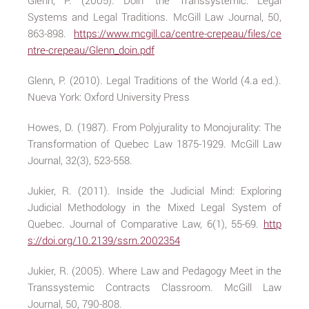
Glenn, P. (2005). Doin´ the Transsystemic: Legal
Systems and Legal Traditions. McGill Law Journal, 50,
863-898.
https://www.mcgill.ca/centre-crepeau/files/ce
ntre-crepeau/Glenn_doin.pdf
Glenn, P. (2010). Legal Traditions of the World (4.a ed.).
Nueva York: Oxford University Press
Howes, D. (1987). From Polyjurality to Monojurality: The
Transformation of Quebec Law 1875-1929. McGill Law
Journal, 32(3), 523-558.
Jukier, R. (2011). Inside the Judicial Mind: Exploring
Judicial Methodology in the Mixed Legal System of
Quebec. Journal of Comparative Law, 6(1), 55-69.
http
s://doi.org/10.2139/ssrn.2002354
Jukier, R. (2005). Where Law and Pedagogy Meet in the
Transsystemic Contracts Classroom. McGill Law
Journal, 50, 790-808.