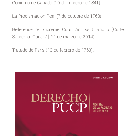
Gobierno de Canadá (10 de febrero de 1841).
La Proclamación Real (7 de octubre de 1763).
Reference re Supreme Court Act ss 5 and 6 (Corte
Suprema [Canadá], 21 de marzo de 2014).
Tratado de París (10 de febrero de 1763).