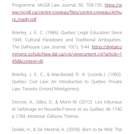
Programme. McGill Law Journal, 50, 708-720.
https://w
ww.mcgill.ca/centre-crepeau/files/centre-crepeau/Arthu
rs_madly.pdf
Brierley, J. E. C. (1986). Quebec Legal Education Since
1945: Cultural Paradoxes and Traditional Ambiguities.
The Dalhousie Law Journal, 10(1), 5-44.
https://digitalco
mmons.schulichlaw.dal.ca/cgi/viewcontent.cgi?article=1
458&context=dlj
Brierley, J. E. C., & Macdonald, R. A. (coords.). (1993).
Quebec Civil Law: An Introduction to Quebec Private
Law. Toronto: Emond Montgomery.
Decroix, A., Gilles, D., & Morin M. (2012). Les tribunaux
et l’arbitrage en Nouvelle-France et au Québec de 1740
à 1784. Montreal: Éditions Thémis.
Dedek, H., & De Mestral, A. (2009). Born to be Wild: The