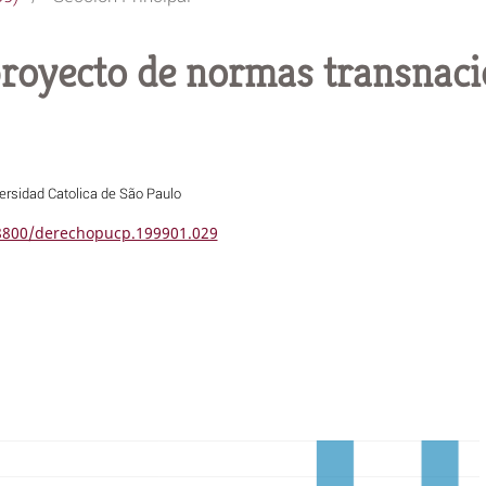
proyecto de normas transnaci
versidad Catolica de São Paulo
18800/derechopucp.199901.029