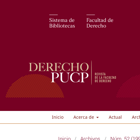
Inicio
Acerca de
Actual
Arc
Inicio
/
Archivos
/
Núm. 52 (19