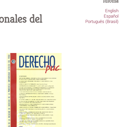
Idioma
English
onales del
Español
Português (Brasil)