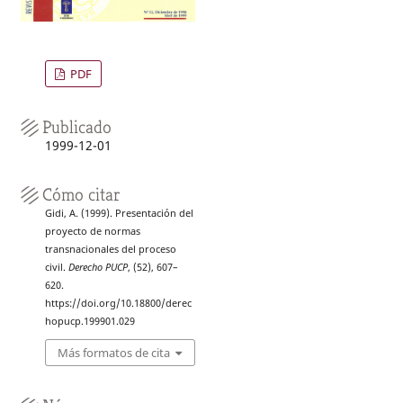
PDF
Publicado
1999-12-01
Cómo citar
Gidi, A. (1999). Presentación del
proyecto de normas
transnacionales del proceso
civil.
Derecho PUCP
, (52), 607–
620.
https://doi.org/10.18800/derec
hopucp.199901.029
Más formatos de cita