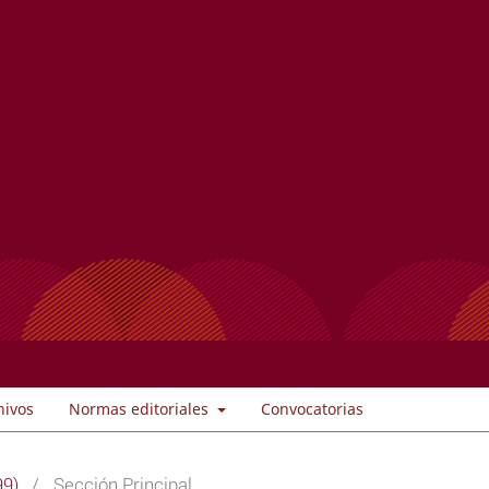
hivos
Normas editoriales
Convocatorias
99)
/
Sección Principal