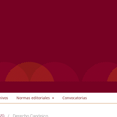
hivos
Normas editoriales
Convocatorias
55)
/
Derecho Canónico