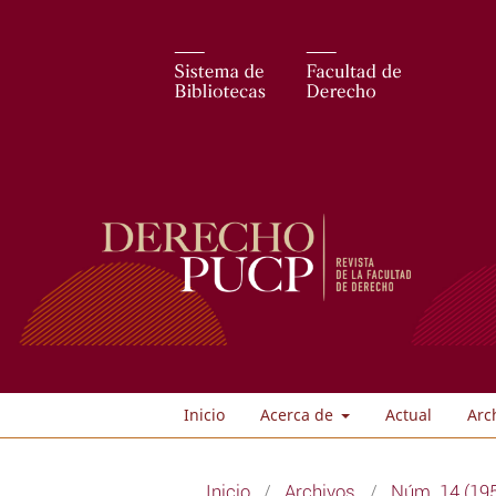
Inicio
Acerca de
Actual
Arc
Inicio
/
Archivos
/
Núm. 14 (19