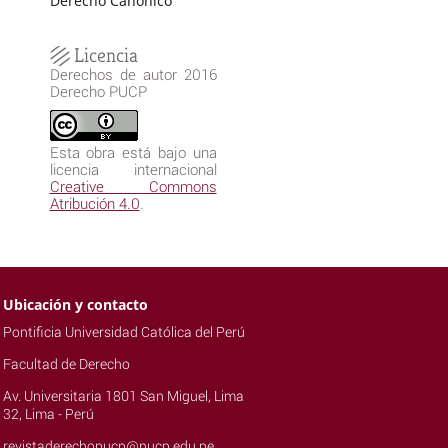
Derecho Canónico
Licencia
Derechos de autor 2016
Derecho PUCP
Esta obra está bajo una
licencia internacional
Creative Commons
Atribución 4.0
.
Ubicación y contacto
Pontificia Universidad Católica del Perú
Facultad de Derecho
Av. Universitaria 1801 San Miguel, Lima
32, Lima - Perú
revistaderechopucp@pucp.edu.pe