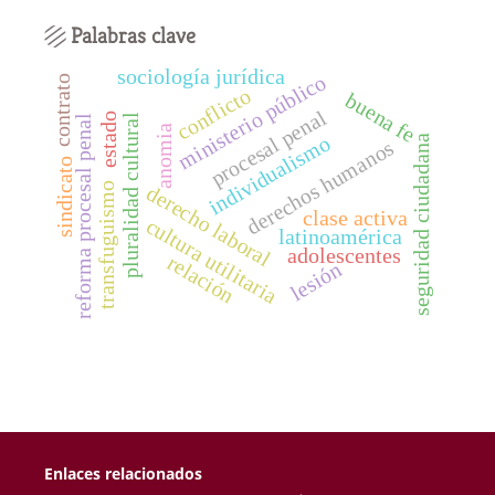
Palabras clave
sociología jurídica
ministerio público
contrato
conflicto
buena fe
procesal penal
estado
pluralidad cultural
reforma procesal penal
anomia
individualismo
seguridad ciudadana
derechos humanos
sindicato
transfuguismo
derecho laboral
clase activa
cultura utilitaria
latinoamérica
adolescentes
relación
lesión
Enlaces relacionados