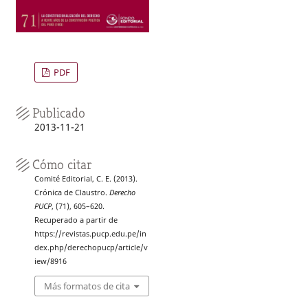
PDF
Publicado
2013-11-21
Cómo citar
Comité Editorial, C. E. (2013).
Crónica de Claustro.
Derecho
PUCP
, (71), 605–620.
Recuperado a partir de
https://revistas.pucp.edu.pe/in
dex.php/derechopucp/article/v
iew/8916
Más formatos de cita