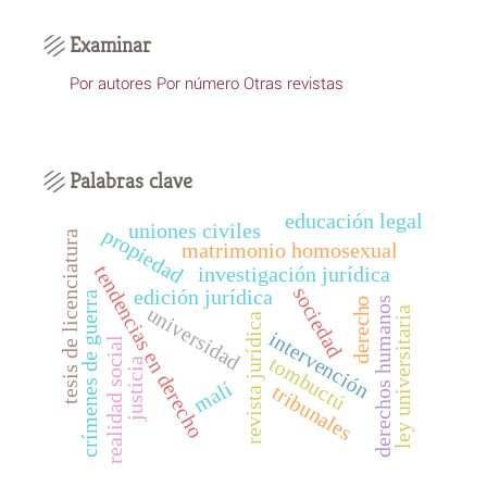
Examinar
Por autores
Por número
Otras revistas
Palabras clave
educación legal
uniones civiles
propiedad
tesis de licenciatura
matrimonio homosexual
tendencias en derecho
investigación jurídica
sociedad
edición jurídica
crímenes de guerra
derechos humanos
derecho
universidad
ley universitaria
revista jurídica
intervención
realidad social
tombuctú
justicia
malí
tribunales