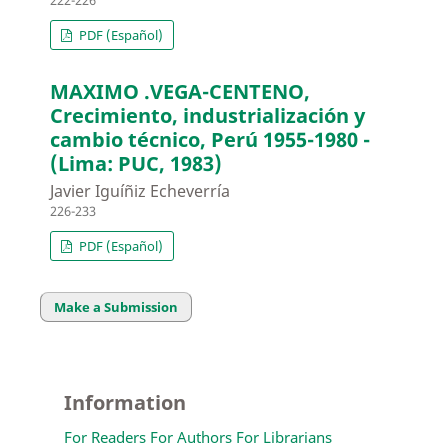
222-226
PDF (Español)
MAXIMO .VEGA-CENTENO,
Crecimiento, industrialización y
cambio técnico, Perú 1955-1980 -
(Lima: PUC, 1983)
Javier Iguíñiz Echeverría
226-233
PDF (Español)
Make a Submission
Information
For Readers
For Authors
For Librarians