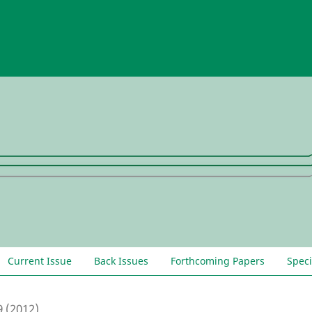
Current Issue
Back Issues
Forthcoming Papers
Speci
9 (2012)