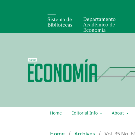
Home
Editorial Info
About
Home
/
Archives
/
Vol. 35 No. 6