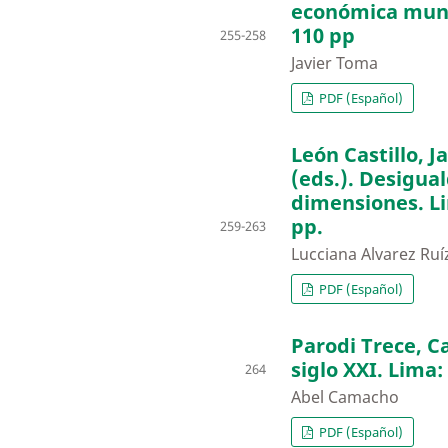
económica mundi
110 pp
255-258
Javier Toma
PDF (Español)
León Castillo, J
(eds.). Desigual
dimensiones. Li
pp.
259-263
Lucciana Alvarez Ruí
PDF (Español)
Parodi Trece, Ca
siglo XXI. Lima:
264
Abel Camacho
PDF (Español)