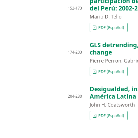
participación d
del Perú: 2002-
152-173
Mario D. Tello
PDF (Español)
GLS detrending, 
change
174-203
Pierre Perron, Gabri
PDF (Español)
Desigualdad, in
América Latina
204-230
John H. Coatsworth
PDF (Español)