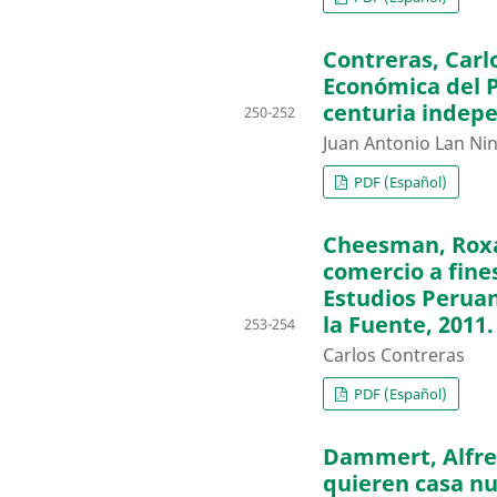
Contreras, Carl
Económica del P
centuria indepe
250-252
Juan Antonio Lan N
PDF (Español)
Cheesman, Roxa
comercio a fines
Estudios Perua
la Fuente, 2011.
253-254
Carlos Contreras
PDF (Español)
Dammert, Alfred
quieren casa nu