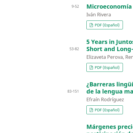
Microeconomía d
9-52
Iván Rivera
PDF (Español)
5 Years in Junt
Short and Long
53-82
Elizaveta Perova, Re
PDF (Español)
¿Barreras lingüí
de la lengua ma
83-151
Efraín Rodríguez
PDF (Español)
Márgenes preci