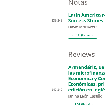
Notas
Latin America 
Success Storie
233-243
David Morawetz
PDF (Español)
Reviews
Armendáriz, Be
las microfinanz
Económica y Cen
Económicas, pri
edición en inglé
247-249
Janina León Castillo
PDF (Español)