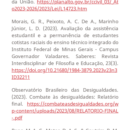
da União.
https://planalto.gov.br/ccivil_03/_At
o2023-2026/2023/Lei/L14723.htm
Morais, G. R., Peixoto, A. C. De A., Marinho
Júnior, L. D. (2023). Avaliação da assistência
estudantil e a permanência de estudantes
cotistas raciais do ensino técnico integrado do
Instituto Federal de Minas Gerais - Campus
Governador Valadares. Saberes: Revista
Interdisciplinar de Filosofia e Educação, 23(3).
https://doi.org/10.21680/1984-3879.2023v23n3
ID32211
Observatório Brasileiro das Desigualdades.
(2023). Combate às desigualdades: Relatório
final.
https://combateasdesigualdades.org/w
p-content/uploads/2023/08/RELATORIO-FINAL
-.pdf