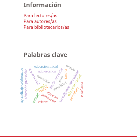
Información
Para lectores/as
Para autores/as
Para bibliotecarios/as
Palabras clave
drogas
educación inicial
diseño curricular
abuso sexual
aprendizaje colaborativo
familia
investigación educacional
adolescencia
educación preescolar
educación sexual
educación
perú
sexualidad
enseñanza
currículo
cuerpo
currículum
discurso
prevención
amistad
crianza