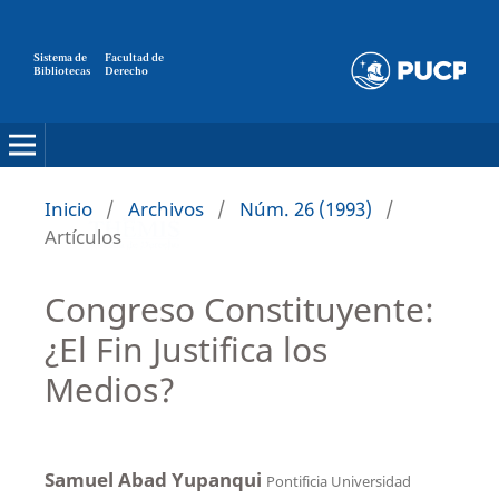
Sistema de
Facultad de
Bibliotecas
Derecho
Inicio
/
Archivos
/
Núm. 26 (1993)
/
Artículos
Congreso Constituyente:
¿El Fin Justifica los
Medios?
Samuel Abad Yupanqui
Pontificia Universidad