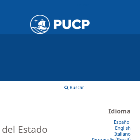
Entrar
s
Buscar
Idioma
Español
n del Estado
English
Italiano
Português (Brasil)