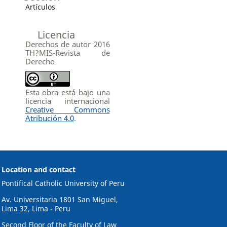
Artículos
Licencia
Derechos de autor 2016
TH?MIS-Revista de
Derecho
Esta obra está bajo una
licencia internacional
Creative Commons
Atribución 4.0
.
Location and contact
Pontifical Catholic University of Peru
Av. Universitaria 1801 San Miguel,
Lima 32, Lima - Peru
Second Floor of the Faculty of Law