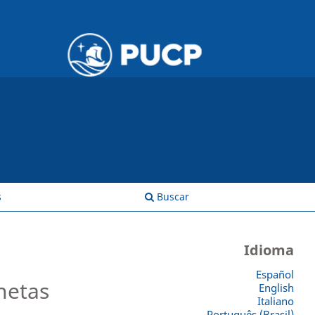
Entrar
s
Buscar
Idioma
Español
netas
English
Italiano
Português (Brasil)