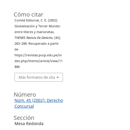
Cómo citar
Comité Editorial, C. E. (2002).
Globalización y Tercer Mundo:
entre títeres y marionetas.
THEMIS Revista De Derecho
, (45),
283–288. Recuperado a partir
de
https://revistas.pucp.edu.pe/in
dex.php/themis/article/view/11
886
Más formatos de cita
Número
Núm. 45 (2002): Derecho
Concursal
Sección
Mesa Redonda