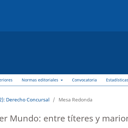
eriores
Normas editoriales
Convocatoria
Estadística
2): Derecho Concursal
/
Mesa Redonda
cer Mundo: entre títeres y mario