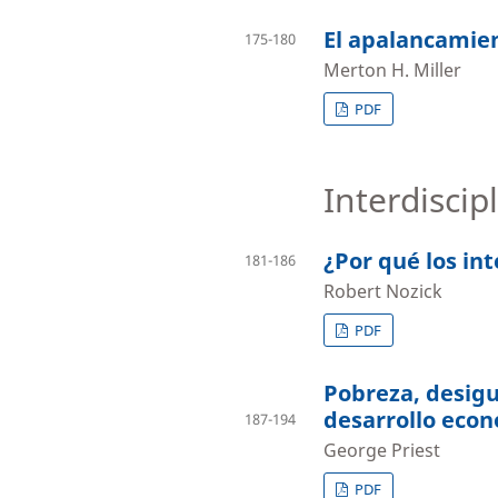
El apalancamie
175-180
Merton H. Miller
PDF
Interdiscip
¿Por qué los in
181-186
Robert Nozick
PDF
Pobreza, desigu
desarrollo eco
187-194
George Priest
PDF