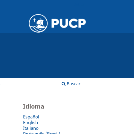
Entrar
s
Buscar
Idioma
Español
English
Italiano
Português (Brasil)