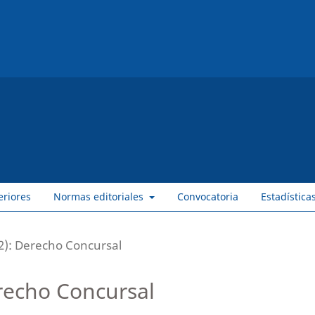
eriores
Normas editoriales
Convocatoria
Estadística
2): Derecho Concursal
recho Concursal