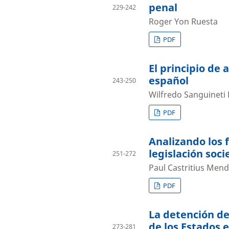
penal
229-242
Roger Yon Ruesta
PDF
El principio de 
español
243-250
Wilfredo Sanguinet
PDF
Analizando los
legislación soc
251-272
Paul Castritius Men
PDF
La detención de
de los Estados 
273-281