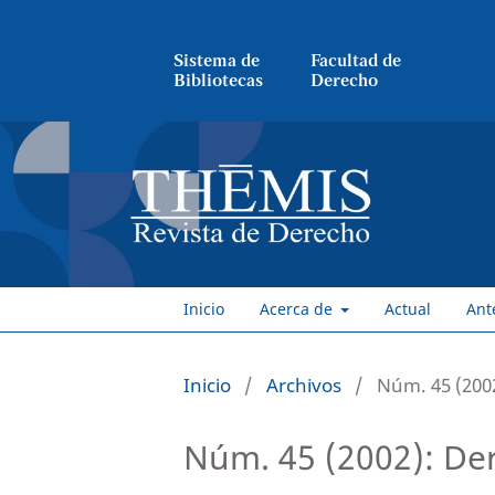
Sistema de
Facultad de
Bibliotecas
Derecho
Inicio
Acerca de
Actual
Ant
Inicio
/
Archivos
/
Núm. 45 (200
Núm. 45 (2002): De