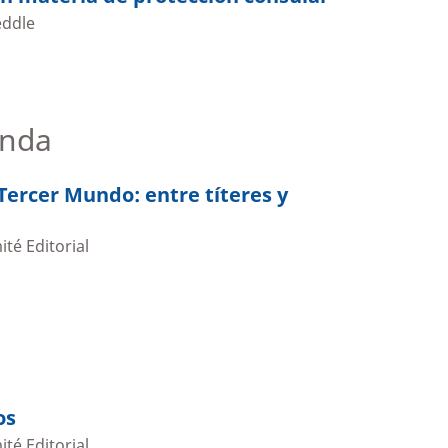
eddle
nda
 Tercer Mundo: entre títeres y
té Editorial
os
té Editorial