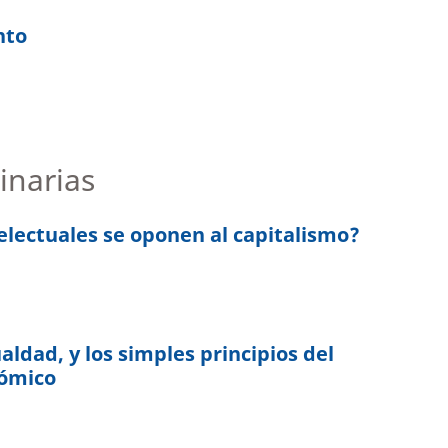
nto
linarias
telectuales se oponen al capitalismo?
aldad, y los simples principios del
nómico