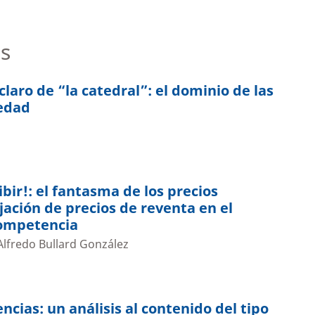
s
laro de “la catedral”: el dominio de las
iedad
bir!: el fantasma de los precios
ijación de precios de reventa en el
competencia
 Alfredo Bullard González
encias: un análisis al contenido del tipo