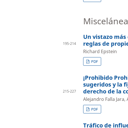
Miscelánea
Un vistazo más c
reglas de prop
195-214
Richard Epstein
PDF
¡Prohibido Prohi
sugeridos y la f
derecho de la 
215-227
Alejandro Falla Jara,
PDF
Tráfico de influ