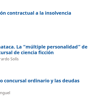
n contractual a la insolvencia
aataca. La “múltiple personalidad” de
ursal de ciencia ficción
rardo Solís
o concursal ordinario y las deudas
enguel