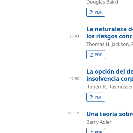
Douglas Baird
PDF
La naturaleza d
los riesgos con
25-43
Thomas H. Jackson, R
PDF
La opción del d
insolvencia cor
47-92
Robert K. Rasmusse
PDF
Una teoría sobr
93-117
Barry Adler
PDF