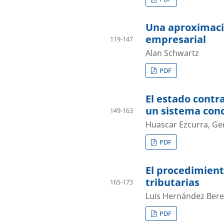
Una aproximació
empresarial
119-147
Alan Schwartz
PDF
El estado contr
un sistema conc
149-163
Huascar Ezcurra, Ge
PDF
El procedimient
tributarias
165-173
Luis Hernández Ber
PDF