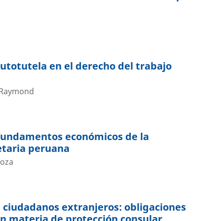
autotutela en el derecho del trabajo
i Raymond
 fundamentos económicos de la
ietaria peruana
doza
 ciudadanos extranjeros: obligaciones
en materia de protección consular