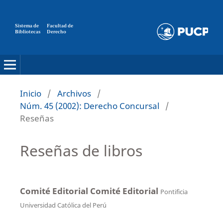
Sistema de
Facultad de
Bibliotecas
Derecho
Inicio
/
Archivos
/
Núm. 45 (2002): Derecho Concursal
/
Reseñas
Reseñas de libros
Comité Editorial Comité Editorial
Pontificia
Universidad Católica del Perú