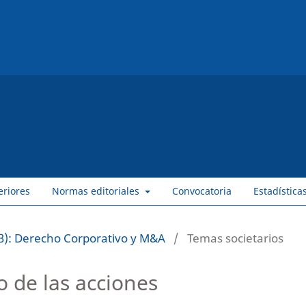
eriores
Normas editoriales
Convocatoria
Estadística
3): Derecho Corporativo y M&A
/
Temas societarios
o de las acciones