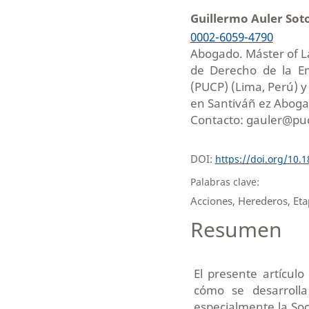
Guillermo Auler Sot
0002-6059-4790
Abogado. Máster of La
de Derecho de la Em
(PUCP) (Lima, Perú) y
en Santiváñ ez Abog
Contacto: gauler@pu
DOI:
https://doi.org/10.
Palabras clave:
Acciones, Herederos, Eta
Resumen
El presente artícul
cómo se desarrolla
especialmente la Soc