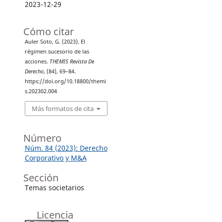
2023-12-29
Cómo citar
Auler Soto, G. (2023). El
régimen sucesorio de las
acciones.
THEMIS Revista De
Derecho
, (84), 69–84.
https://doi.org/10.18800/themi
s.202302.004
Más formatos de cita
Número
Núm. 84 (2023): Derecho
Corporativo y M&A
Sección
Temas societarios
Licencia