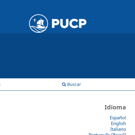
Entrar
s
Buscar
Idioma
Español
English
Italiano
Português (Brasil)