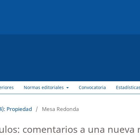
eriores
Normas editoriales
Convocatoria
Estadística
4): Propiedad
/
Mesa Redonda
ulos: comentarios a una nueva 