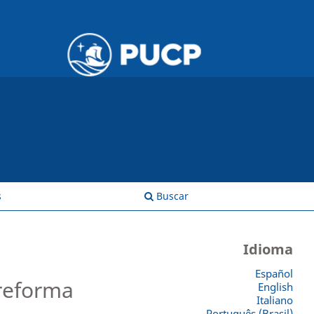
Entrar
s
Buscar
Idioma
Español
reforma
English
Italiano
Português (Brasil)