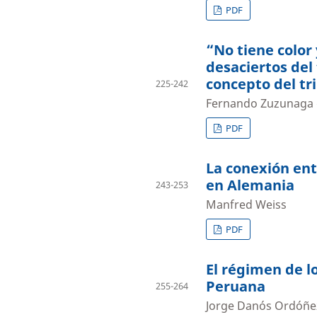
PDF
“No tiene color 
desaciertos del 
concepto del tr
225-242
Fernando Zuzunaga d
PDF
La conexión entr
en Alemania
243-253
Manfred Weiss
PDF
El régimen de lo
Peruana
255-264
Jorge Danós Ordóñe