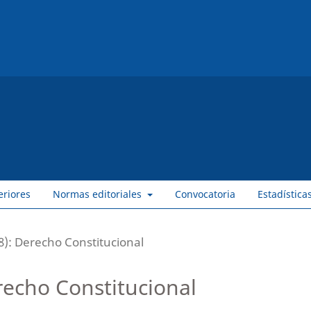
eriores
Normas editoriales
Convocatoria
Estadística
): Derecho Constitucional
echo Constitucional