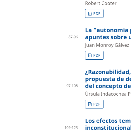
Robert Cooter
PDF
La “autonomía p
apuntes sobre 
87-96
Juan Monroy Gálvez
PDF
¿Razonabilidad
propuesta de de
del concepto d
97-108
Úrsula Indacochea P
PDF
Los efectos tem
inconstituciona
109-123