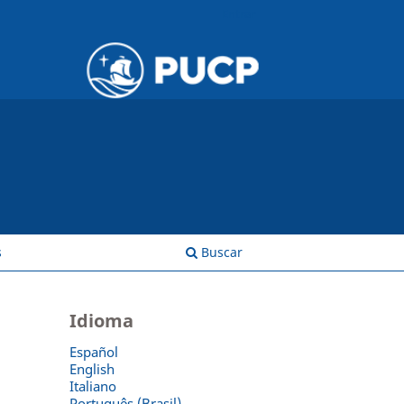
Entrar
s
Buscar
Idioma
Español
English
Italiano
Português (Brasil)