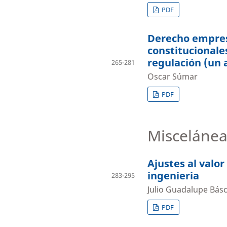
PDF
Derecho empresa
constitucionale
regulación (un a
265-281
Oscar Súmar
PDF
Miscelánea
Ajustes al valo
ingenieria
283-295
Julio Guadalupe Bás
PDF