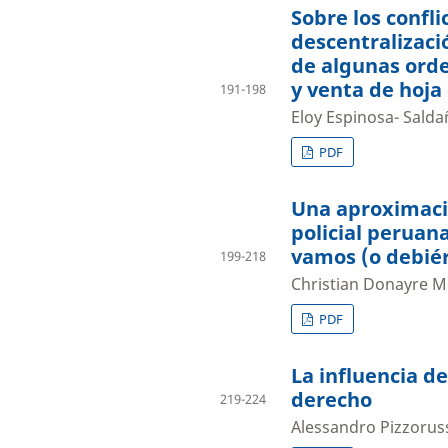
Sobre los confli
descentralizació
de algunas orde
y venta de hoja
191-198
Eloy Espinosa- Salda
PDF
Una aproximació
policial peruan
vamos (o debié
199-218
Christian Donayre M
PDF
La influencia de
derecho
219-224
Alessandro Pizzorus