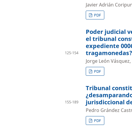
Javier Adrián Coripu
PDF
Poder judicial v
el tribunal cons
expediente 0006
tragamonedas
125-154
Jorge León Vásquez, 
PDF
Tribunal constit
¿desamparando 
jurisdiccional 
155-189
Pedro Grández Castr
PDF