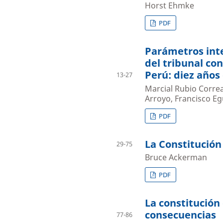
Horst Ehmke
PDF
Parámetros inte
del tribunal co
Perú: diez años
13-27
Marcial Rubio Corre
Arroyo, Francisco Eg
PDF
La Constitución
29-75
Bruce Ackerman
PDF
La constitución
consecuencias
77-86