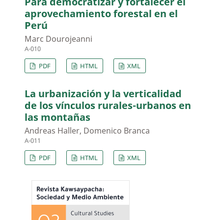
Para democratizar y fortalecer el
aprovechamiento forestal en el
Perú
Marc Dourojeanni
A-010
PDF
HTML
XML
La urbanización y la verticalidad
de los vínculos rurales-urbanos en
las montañas
Andreas Haller, Domenico Branca
A-011
PDF
HTML
XML