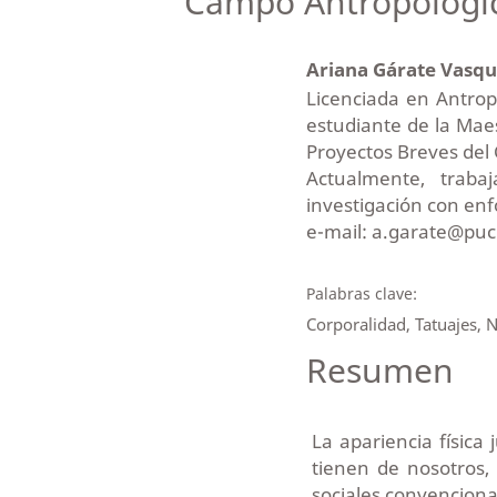
Campo Antropológi
Ariana Gárate Vasq
Licenciada en Antropo
estudiante de la Mae
Proyectos Breves del 
Actualmente, trab
investigación con en
e-mail: a.garate@pu
Palabras clave:
Corporalidad, Tatuajes, N
Resumen
La apariencia física
tienen de nosotros
sociales convenciona