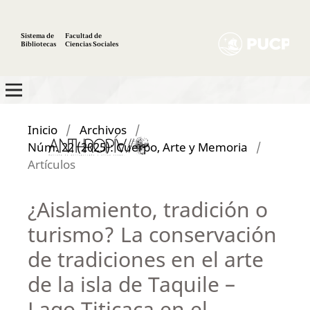
Sistema de
Facultad de
Bibliotecas
Ciencias Sociales
Inicio
/
Archivos
/
Núm. 22 (2025): Cuerpo, Arte y Memoria
/
Artículos
¿Aislamiento, tradición o
turismo? La conservación
de tradiciones en el arte
de la isla de Taquile –
Lago Titicaca en el