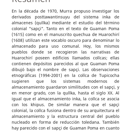
En la década de 1970, Murra propuso investigar los
derivados posttawantinsuyu del sistema inka de
almacenes (qullka) mediante el estudio del término
colonial "sapçi". Tanto en el texto de Guaman Poma
(1615) como en el manuscrito quechua de Huarochirí
(1608) utilizan este vocablo oscuro para denominar lo
almacenado para uso comunal. Hoy, los mismos
pueblos donde se recogieron las narrativas de
Huarochirí poseen edificios llamados collcas; ellas
contienen depósitos parecidos al que Guaman Poma
dibujó bajo el nombre de sapçi. Las observaciones
etnográficas (1994-2001) en la collca de Tupicocha
sugieren que los sistemas modernos de
almacenamiento guardaron similitudes con el sapçi, y
en menor grado, con la qullka, hasta el siglo XX. Al
igual que el almacenamiento inka, la collca se asocia
con los khipus. De similar manera que el sapçi
colonial, la collca fusiona dentro de su arquitectura el
almacenamiento y la estructura central del pueblo
nucleado en forma de reducción toledana. También
hay parecido con el sapçi de Guaman Poma en cuanto