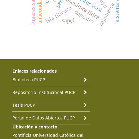
lugares sagrados
kuntur wasi
escultura lítica
anaconda
cajamarca
isla titicaca
depósito
sapçi
Enlaces relacionados
Biblioteca PUCP
Repositorio Institucional PUCP
Tesis PUCP
Portal de Datos Abiertos PUCP
Ubicación y contacto
Pontificia Universidad Católica del