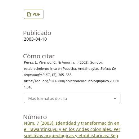
PDF
Publicado
2003-04-10
Cómo citar
Pérez, I., Vivanco, C., & Amorín, J. (2003). Sondor,
establecimiento inca en Pacucha, Andahuaylas.
Boletín De
Arqueología PUCP
, (7), 365–385.
https://doi.org/10.18800/boletindearqueologiapucp.20030
1.016
Más formatos de cita
Número
Núm. 7 (2003): Identidad y transformación en
el Tawantinsuyu y en los Andes coloniales. Per
spectivas arqueológicas y etnohistóricas. Seg