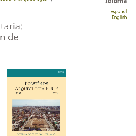
Idioma
Español
English
taria:
án de