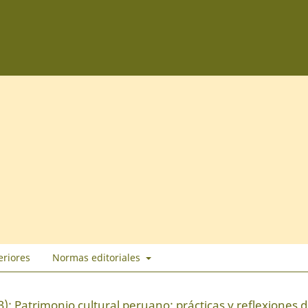
eriores
Normas editoriales
): Patrimonio cultural peruano: prácticas y reflexiones 