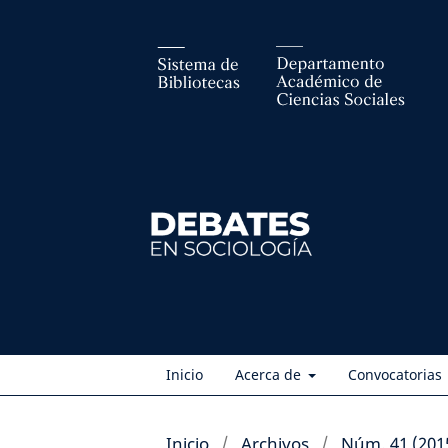
Inicio
Acerca de
Convocatorias
Inicio
/
Archivos
/
Núm. 41 (201