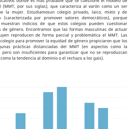
cativos donde es más probable que se cuestione el modelo de
l (MMT, por sus siglas), que caracteriza al varón como un ser
ue la mujer. Estudiamosun colegio privado, laico, mixto y de
va» (caracterizada por promover valores democráticos), porque
s muestran indicios de que estos colegios pueden cuestionar
os de género. Encontramos que las formas masculinas de actuar
uyen reproducen de forma parcial y problemática el MMT. Las
colegio para promover la equidad de género propiciaron que los
unas prácticas distanciadas del MMT (en aspectos como la
, pero son insuficientes para garantizar que no se reproduzcan
como la tendencia al dominio o el rechazo a los gais).