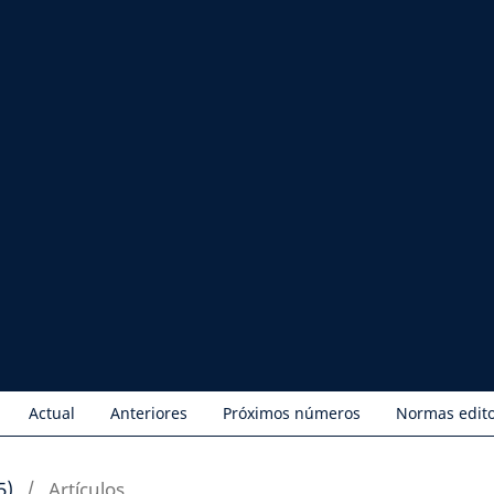
Actual
Anteriores
Próximos números
Normas edito
5)
/
Artículos