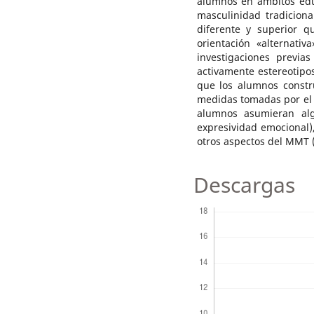
alumnos en ámbitos edu
masculinidad tradiciona
diferente y superior q
orientación «alternati
investigaciones previa
activamente estereotip
que los alumnos constr
medidas tomadas por el 
alumnos asumieran alg
expresividad emocional)
otros aspectos del MMT (
Descargas