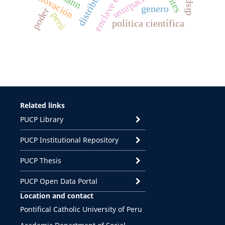
enclave étnico
innovación
usurpación
genero
poder
perú
política científica
Related links
PUCP Library
PUCP Institutional Repository
PUCP Thesis
PUCP Open Data Portal
Location and contact
Pontifical Catholic University of Peru