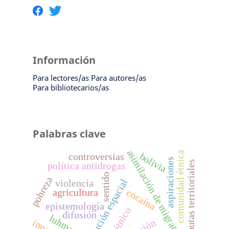
Información
Para lectores/as
Para autores/as
Para bibliotecarios/as
Palabras clave
asimilación de migrantes
comunidad étnica
bolivia
controversias
aspiraciones
disputas territoriales
política antidrogas
sentido
pobreza
distribución espacial
violencia
agricultura
cocaína
epistemología
difusión
luhmann