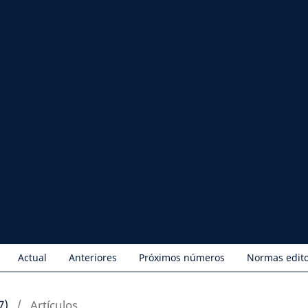
Actual
Anteriores
Próximos números
Normas edito
7)
/
Artículos