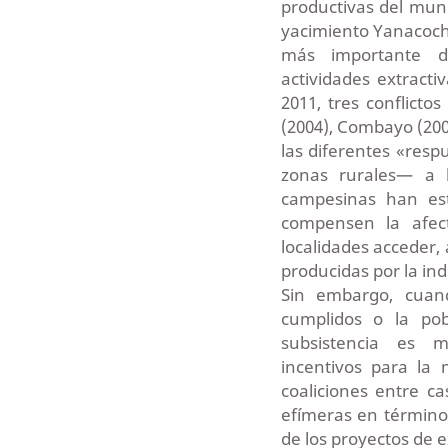
productivas del mund
yacimiento Yanacocha
más importante d
actividades extracti
2011, tres conflicto
(2004), Combayo (200
las diferentes «resp
zonas rurales— a l
campesinas han est
compensen la afect
localidades acceder,
producidas por la ind
Sin embargo, cuan
cumplidos o la pob
subsistencia es m
incentivos para la 
coaliciones entre c
efímeras en término
de los proyectos de 