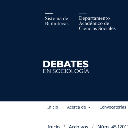
Inicio
Acerca de
Convocatorias
Inicio
/
Archivos
/
Núm. 45 (201