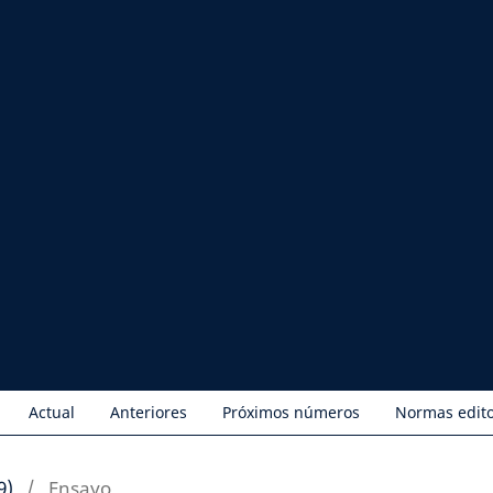
Actual
Anteriores
Próximos números
Normas edito
9)
/
Ensayo