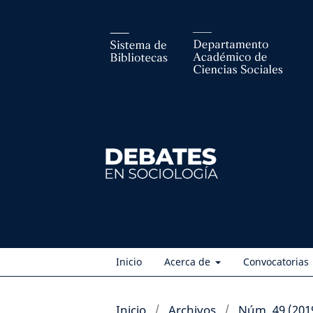
Inicio
Acerca de
Convocatorias
Inicio
/
Archivos
/
Núm. 49 (201