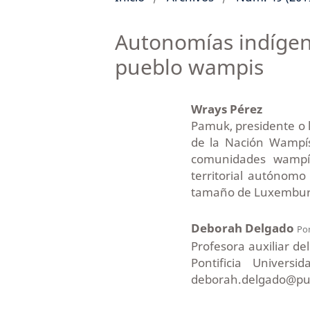
Autonomías indígen
pueblo wampis
Wrays Pérez
Pamuk, presidente o 
de la Nación Wampís
comunidades wampís
territorial autónom
tamaño de Luxembur
Deborah Delgado
Pon
Profesora auxiliar de
Pontificia Universi
deborah.delgado@pu